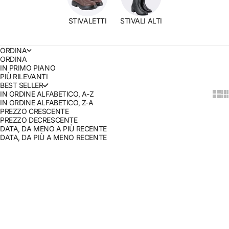
STIVALETTI
STIVALI ALTI
ORDINA
ORDINA
IN PRIMO PIANO
PIÙ RILEVANTI
BEST SELLER
IN ORDINE ALFABETICO, A-Z
Show
Sh
IN ORDINE ALFABETICO, Z-A
PREZZO CRESCENTE
PREZZO DECRESCENTE
DATA, DA MENO A PIÙ RECENTE
DATA, DA PIÙ A MENO RECENTE
RISPARMIA 50%
RISPARMIA 50%
PLAY RUGGINE
MONKEY MARRONE
PREZZO SCONTATO
PREZZO
PREZZO SCONTATO
PREZZO
€47,50
€95,00
€67,50
€135,00