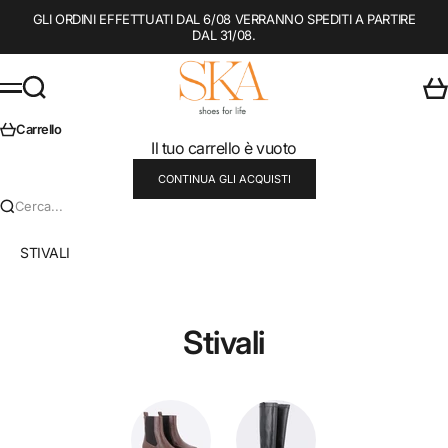
Vai al contenuto
GLI ORDINI EFFETTUATI DAL 6/08 VERRANNO SPEDITI A PARTIRE
DAL 31/08.
SKA Shoes
Cerca
Car
Menù
Carrello
Il tuo carrello è vuoto
CONTINUA GLI ACQUISTI
Cerca...
STIVALI
Stivali