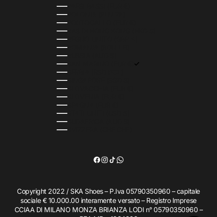
PAESI BASSI (EUR €)
POLONIA (PLN ZŁ)
PORTOGALLO (EUR €)
RAS DI HONG KONG (HKD $)
REGNO UNITO (GBP £)
ROMANIA (RON LEI)
RUSSIA (AUD $)
SAN MARINO (EUR €)
SERBIA (RSD РСД)
SINGAPORE (SGD $)
SLOVACCHIA (EUR €)
SLOVENIA (EUR €)
SPAGNA (EUR €)
STATI UNITI (USD $)
SUDAFRICA (AUD $)
SVIZZERA (CHF CHF)
Copyright 2022 / SKA Shoes – P.Iva 05790350960 – capitale
sociale € 10.000.00 interamente versato – Registro Imprese
CCIAA DI MILANO MONZA BRIANZA LODI n° 05790350960 –