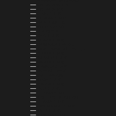
PAESE/AREA GEOGRAFICA
AUSTRALIA (AUD $)
AUSTRIA (EUR €)
BELGIO (EUR €)
BULGARIA (EUR €)
CANADA (CAD $)
CECHIA (CZK KČ)
CINA (CNY ¥)
CIPRO (EUR €)
CROAZIA (EUR €)
DANIMARCA (DKK KR.)
EMIRATI ARABI UNITI (AED د.إ)
ESTONIA (EUR €)
FINLANDIA (EUR €)
FRANCIA (EUR €)
GERMANIA (EUR €)
GIAPPONE (JPY ¥)
GIBILTERRA (GBP £)
GRECIA (EUR €)
IRLANDA (EUR €)
ITALIA (EUR €)
LETTONIA (EUR €)
LIECHTENSTEIN (CHF CHF)
LITUANIA (EUR €)
LUSSEMBURGO (EUR €)
MALTA (EUR €)
NORVEGIA (EUR €)